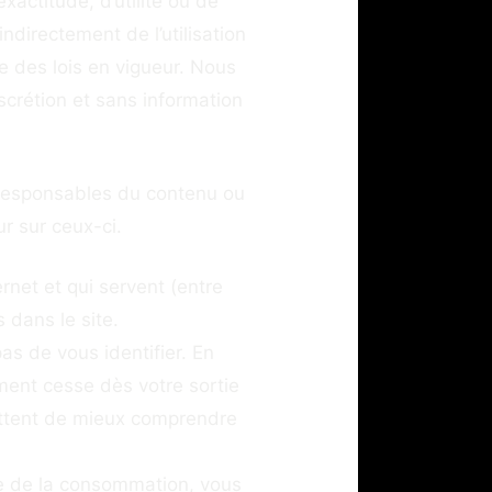
xactitude, d’utilité ou de
directement de l’utilisation
te des lois en vigueur. Nous
iscrétion et sans information
s responsables du contenu ou
r sur ceux-ci.
ernet et qui servent (entre
 dans le site.
pas de vous identifier. En
ement cesse dès votre sortie
ettent de mieux comprendre
de de la consommation, vous