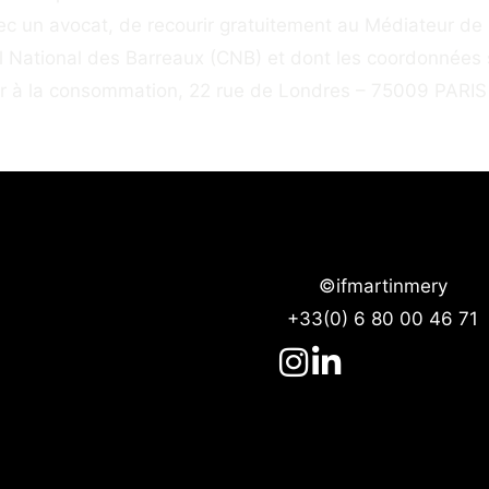
 avec un avocat, de recourir gratuitement au Médiateur d
l National des Barreaux (CNB) et dont les coordonnées 
r à la consommation, 22 rue de Londres – 75009 PARIS
©ifmartinmery
+33(0) 6 80 00 46 71