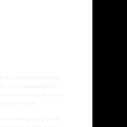
 la propriété intellectuelle.
es et les représentations
uction du contenu de ce site
oit est interdite.
aphie contenues dans ce site