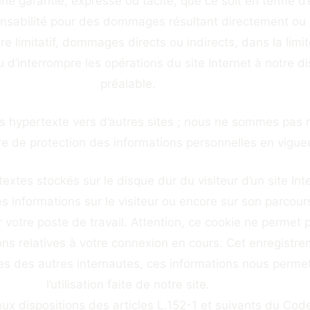
e garantie, expresse ou tacite, que ce soit en terme d’e
nsabilité pour des dommages résultant directement ou in
tre limitatif, dommages directs ou indirects, dans la limi
 d’interrompre les opérations du site Internet à notre d
préalable.
LIENS HYPERTEXTE
iens hypertexte vers d’autres sites ; nous ne sommes pa
e de protection des informations personnelles en vigueu
COOKIES
textes stockés sur le disque dur du visiteur d’un site Int
es informations sur le visiteur ou encore sur son parcours
r votre poste de travail. Attention, ce cookie ne permet 
ions relatives à votre connexion en cours. Cet enregistr
les des autres internautes, ces informations nous perm
l’utilisation faite de notre site.
ux dispositions des articles L.152-1 et suivants du Co