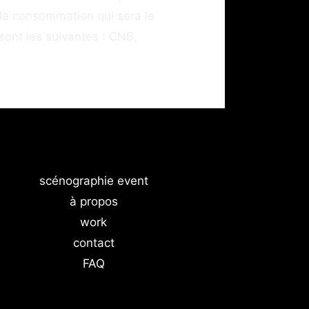
e la consommation qui sera le
sont les suivantes : CNB,
scénographie event
à propos
work
contact
FAQ