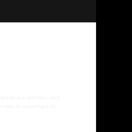
iers et aux libertés», tout
données le concernant en