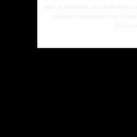
avez la possibilité, en cas de litige
médiateur national près du Consei
Médiateu