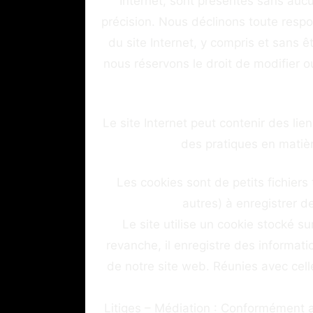
Internet, sont présentés sans aucun
précision. Nous déclinons toute respo
du site Internet, y compris et sans ê
nous réservons le droit de modifier ou
Le site Internet peut contenir des l
des pratiques en matièr
Les cookies sont de petits fichiers 
autres) à enregistrer d
Le site utilise un cookie stocké su
revanche, il enregistre des informat
de notre site web. Réunies avec cel
Litiges – Médiation : Conformément a