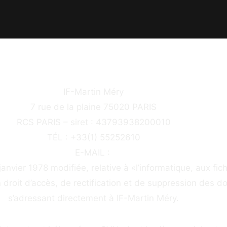
IF-Martin Méry
7 rue de la plaine 75020 PARIS
RCS PARIS – siret :
43793938200010
TÉL : +33(1) 55252610
E-MAIL :
janvier 1978 modifiée, relative à «l’informatique, aux fich
un droit d’accès, de rectification et de suppression des 
s’adressant directement à IF-Martin Méry.
HÉBERGEMENT