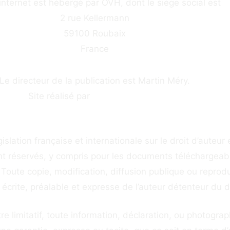
 internet est hébergé par OVH, dont le siège social est
2 rue Kellermann
59100 Roubaix
France
DIRECTEUR DE LA PUBLICATION
Le directeur de la publication est Martin Méry.
Site réalisé par
Laurence Soulez
CONDITIONS D’UTILISATION
DROIT DE PROPRIÉTÉ INTELLECTUELLE
slation française et internationale sur le droit d’auteur et
nt réservés, y compris pour les documents téléchargeabl
Toute copie, modification, diffusion publique ou reprod
n écrite, préalable et expresse de l’auteur détenteur du dr
UTILISATION DE CE SITE INTERNET
tre limitatif, toute information, déclaration, ou photogr